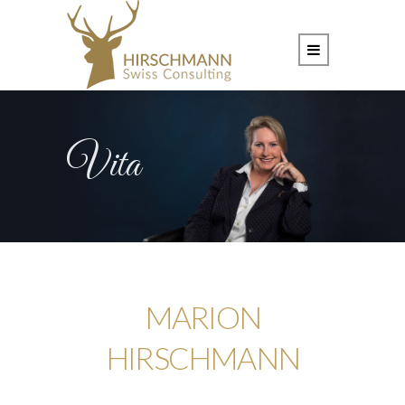
Vita
MARION
HIRSCHMANN